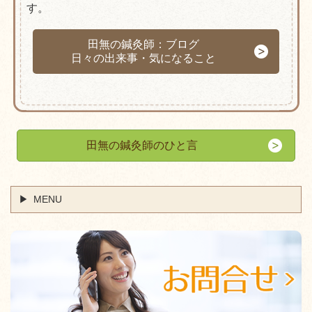
す。
田無の鍼灸師：ブログ
日々の出来事・気になること
田無の鍼灸師のひと言
MENU