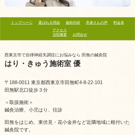
トップページ
選ばれる理由
施術内容
患者さんの声
料金表
アクセス
当院概要
お問合せ
西東京市で自律神経失調症にお悩みなら 田無の鍼灸院
はり・きゅう施術室 優
〒188-0011 東京都西東京市田無町4-8-22-101
田無駅北口徒歩３分
＜取扱施術＞
鍼灸治療、小児はり、往診
田無をはじめ、東伏見・花小金井など近隣地域に根付いた
鍼灸院です。