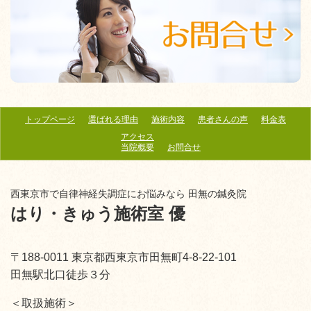
トップページ
選ばれる理由
施術内容
患者さんの声
料金表
アクセス
当院概要
お問合せ
西東京市で自律神経失調症にお悩みなら 田無の鍼灸院
はり・きゅう施術室 優
〒188-0011 東京都西東京市田無町4-8-22-101
田無駅北口徒歩３分
＜取扱施術＞