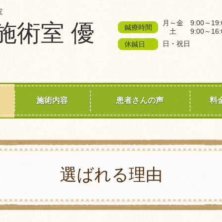
院
月～金 9:00～19:
施術室 優
鍼療時間
土 9:00～16:
日・祝日
休鍼日
施術内容
患者さんの声
料
選ばれる理由