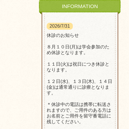
INFORMATION
2026/7/31
休診のお知らせ
８月１０日(月)は学会参加のた
め休診となります。
１１日(火)は祝日につき休診と
なります。
１２日(水)、１３日(木)、１４日
(金)は通常通りに診療となりま
す。
＊休診中の電話は携帯に転送さ
れますので、ご用件のある方は
お名前とご用件を留守番電話に
残してください。