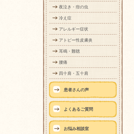
夜泣き・疳の虫
冷え症
アレルギー症状
アトピー性皮膚炎
耳鳴・難聴
腰痛
四十肩・五十肩
患者さんの声
よくあるご質問
お悩み相談室