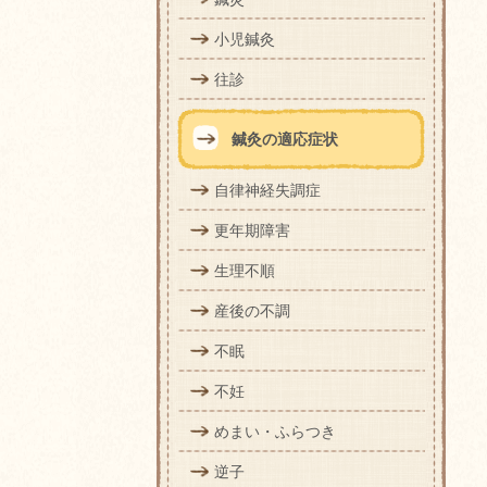
小児鍼灸
往診
鍼灸の適応症状
自律神経失調症
更年期障害
生理不順
産後の不調
不眠
不妊
めまい・ふらつき
逆子